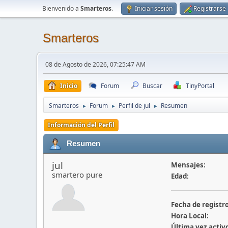
Bienvenido a
Smarteros
.
Iniciar sesión
Registrarse
Smarteros
08 de Agosto de 2026, 07:25:47 AM
Inicio
Forum
Buscar
TinyPortal
Smarteros
Forum
Perfil de jul
Resumen
►
►
►
Información del Perfil
Resumen
jul
Mensajes:
smartero pure
Edad:
Fecha de registro
Hora Local:
Última vez activ